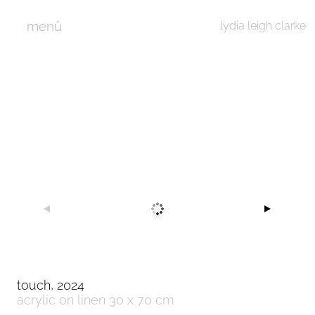
menü
lydia leigh clarke
touch, 2024
acrylic on linen 30 x 70 cm